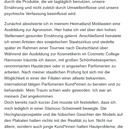
durch die Produkte, die wir tagtäglich benutzen, unsere
Ernährung und nicht zuletzt durch Umwelteinflüsse und unsere
psychische Verfassung beeinflusst wird.
Zunächst absolvierte ich in meinem Heimatland Moldawien eine
Ausbildung zur Agronomin. Hier habe ich viel über den hohen
Stellenwert gesunder Ernährung gelernt. Anschließend heiratete
ich einen Artisten des sowjetischen Staatszirkus und siedelte
später im Rahmen einer Tournee nach Deutschland über.
Während der Ausbildung zur Kosmetikerin im Cosmetic College
Hannover träumte ich davon, mit großen Schönheitsexperten,
renommierten Hautärzten oder in angesehen Parfümerien zu
arbeiten. Nach meiner staatlichen Prüfung bot sich mir die
Möglichkeit in einer der Filialen einer allseits bekannten,
international tätigen Parfümerien Kund*innen zu beraten und zu
behandeln. Mein Traum schien wahr geworden. Ich war an
meinem Ziel angekommen.
Doch bereits nach kurzer Zeit musste ich feststellen, dass ich
mich lediglich in einer Glamour-Scheinwelt bewegte. Die
Hochglanzprospekte und die hübschen Gesichter der Models auf
den Plakaten hatten nichts mit der Realität zu tun. Nicht nur
ältere, sondern auch junge Kund*innen hatten Hautprobleme, die