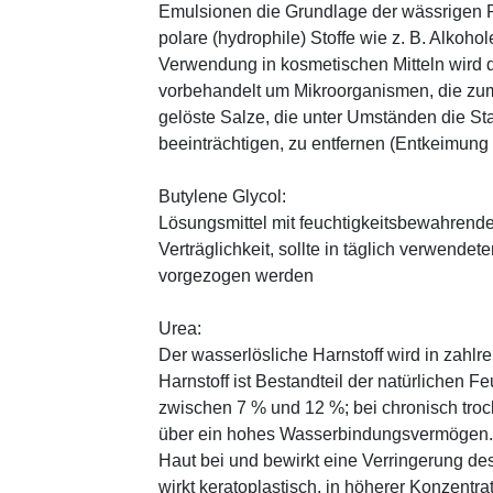
Emulsionen die Grundlage der wässrigen Ph
polare (hydrophile) Stoffe wie z. B. Alkoho
Verwendung in kosmetischen Mitteln wird d
vorbehandelt um Mikroorganismen, die zum
gelöste Salze, die unter Umständen die St
beeinträchtigen, zu entfernen (Entkeimung
Butylene Glycol:
Lösungsmittel mit feuchtigkeitsbewahrende
Verträglichkeit, sollte in täglich verwend
vorgezogen werden
Urea:
Der wasserlösliche Harnstoff wird in zahlr
Harnstoff ist Bestandteil der natürlichen F
zwischen 7 % und 12 %; bei chronisch trock
über ein hohes Wasserbindungsvermögen. E
Haut bei und bewirkt eine Verringerung de
wirkt keratoplastisch, in höherer Konzentra