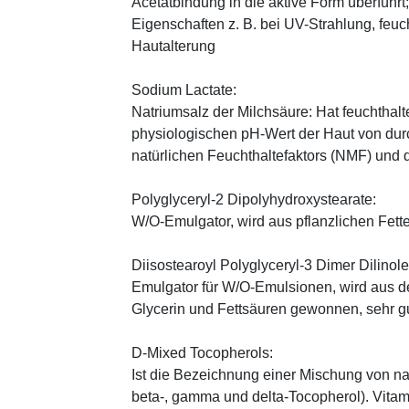
Acetatbindung in die aktive Form überführt
Eigenschaften z. B. bei UV-Strahlung, feuc
Hautalterung
Sodium Lactate:
Natriumsalz der Milchsäure: Hat feuchthal
physiologischen pH-Wert der Haut von durch
natürlichen Feuchthaltefaktors (NMF) und
Polyglyceryl-2 Dipolyhydroxystearate:
W/O-Emulgator, wird aus pflanzlichen Fette
Diisostearoyl Polyglyceryl-3 Dimer Dilinole
Emulgator für W/O-Emulsionen, wird aus 
Glycerin und Fettsäuren gewonnen, sehr gu
D-Mixed Tocopherols:
Ist die Bezeichnung einer Mischung von na
beta-, gamma und delta-Tocopherol). Vitami