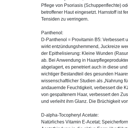
Pflege von Psoriasis (Schuppenflechte) ode
betroffener Haut eingesetzt. Harnstoff ist fe
Tensiden zu verringern.
Panthenol:
D-Panthenol = Provitamin B5: Verbessert 
wirkt entzündungshemmend, Juckreize wer
der Epithelisierung: Kleine Wunden (Rasu
ab. Bei Anwendung in Haarpflegeprodukten
abgelagert, es penetriert auch in diese und
wichtiger Bestandteil des gesunden Haares 
wissenschaftlicher Studien als „Nahrung fü
andauernde Feuchtigkeit, verbessert die K
von gespaltenem Haar, verbessert den Zus
und verleiht ihm Glanz. Die Brüchigkeit vo
D-alpha-Tocopheryl Acetate:
Natürliches Vitamin E-Acetat; Speicherform